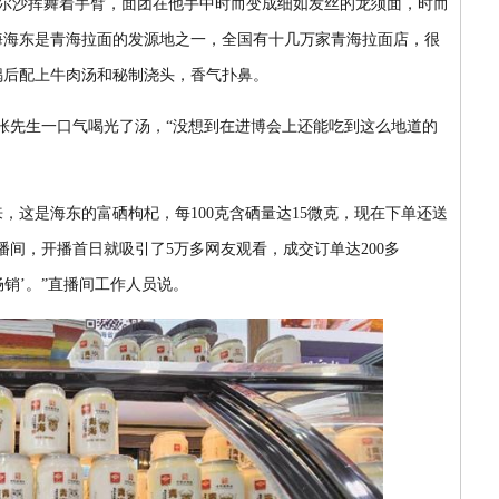
尔沙挥舞着手臂，面团在他手中时而变成细如发丝的龙须面，时而
海海东是青海拉面的发源地之一，全国有十几万家青海拉面店，很
锅后配上牛肉汤和秘制浇头，香气扑鼻。
先生一口气喝光了汤，“没想到在进博会上还能吃到这么地道的
这是海东的富硒枸杞，每100克含硒量达15微克，现在下单还送
播间，开播首日就吸引了5万多网友观看，成交订单达200多
畅销’。”直播间工作人员说。