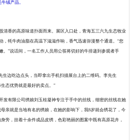
牦牛绒产品。
股清香的高原味道扑面而来。展区入口处，青海五三六九生态牧业
动，牦牛肉油脂在高温下滋滋作响，香气迅速弥漫整个通道。“您
细嫩。”说话间，一名工作人员用公筷将切好的牛排递到参观者手
先生边吃边点头，当即拿出手机扫描展台上的二维码。李先生
海生态优势就是最好的卖点。”
开发有限公司绣娘刘玉桂凝神专注于手中的丝线，细密的丝线在她
我母亲就是当地有名的绣娘，在她的影响下，我8岁就会绣花了，今
的身旁，挂着十余件成品皮绣，色彩艳丽的图案中既有高原花卉，