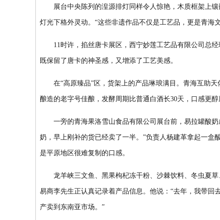
展台中央陈列的湟源排灯同样令人惊艳，木质框架上镶嵌着
灯光下格外灵动。“这些非遗作品不仅是工艺品，更是青海
11时许，掐丝唐卡展区，西宁妙莲工艺品有限公司总经
既保留了唐卡的神圣感，又增添了工艺美感。
在“高原臻品”区，货架上的产品琳琅满目。青海互助天佑
酿造的老字号佳酿，发酵周期比普通白酒长30天，口感更醇
一旁的青海果洛雪山食品有限公司展台前，易拉罐酸奶成了
奶，早上刚补的货已经卖了一半。”负责人杨建革拿起一盒
是平原地区很难复制的口感。
龙羊峡三文鱼、黑果枸杞冻干粉、沙棘饮料、冬虫夏草、
易商李先生正认真记录着产品信息。他说：“去年，我带回
产卖到东南亚市场。”