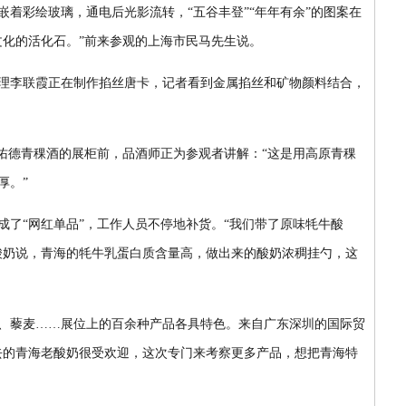
彩绘玻璃，通电后光影流转，“五谷丰登”“年年有余”的图案在
文化的活化石。”前来参观的上海市民马先生说。
理李联霞正在制作掐丝唐卡，记者看到金属掐丝和矿物颜料结合，
德青稞酒的展柜前，品酒师正为参观者讲解：“这是用高原青稞
厚。”
“网红单品”，工作人员不停地补货。“我们带了原味牦牛酸
酸奶说，青海的牦牛乳蛋白质含量高，做出来的酸奶浓稠挂勺，这
藜麦……展位上的百余种产品各具特色。来自广东深圳的国际贸
去的青海老酸奶很受欢迎，这次专门来考察更多产品，想把青海特