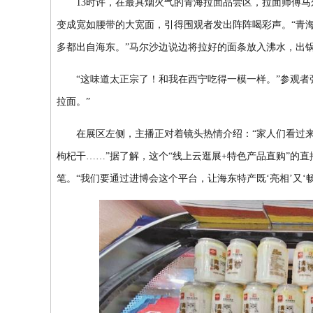
13时许，在最具烟火气的青海拉面品尝区，拉面师傅马
变成宽如腰带的大宽面，引得围观者发出阵阵喝彩声。“青
多都出自海东。”马尔沙边说边将拉好的面条放入沸水，出
“这味道太正宗了！和我在西宁吃得一模一样。”参观者张
拉面。”
在展区左侧，主播正对着镜头热情介绍：“家人们看过来，
枸杞干……”据了解，这个“线上云逛展+特色产品直购”的直
笔。“我们要通过进博会这个平台，让海东特产既‘亮相’又‘