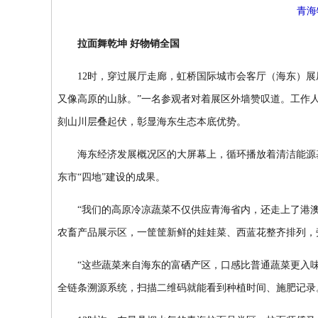
青海
拉面舞乾坤 好物销全国
12时，穿过展厅走廊，虹桥国际城市会客厅（海东）展厅
又像高原的山脉。”一名参观者对着展区外墙赞叹道。工作
刻山川层叠起伏，彰显海东生态本底优势。
海东经济发展概况区的大屏幕上，循环播放着清洁能源基
东市“四地”建设的成果。
“我们的高原冷凉蔬菜不仅供应青海省内，还走上了港澳
农畜产品展示区，一筐筐新鲜的娃娃菜、西蓝花整齐排列，
“这些蔬菜来自海东的富硒产区，口感比普通蔬菜更入味。
全链条溯源系统，扫描二维码就能看到种植时间、施肥记录