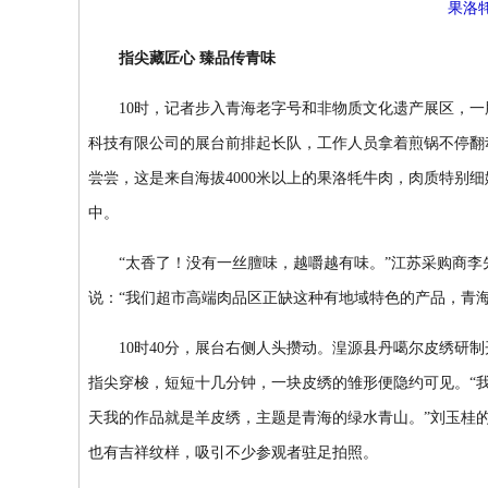
果洛
指尖藏匠心 臻品传青味
10时，记者步入青海老字号和非物质文化遗产展区，一
科技有限公司的展台前排起长队，工作人员拿着煎锅不停翻
尝尝，这是来自海拔4000米以上的果洛牦牛肉，肉质特别
中。
“太香了！没有一丝膻味，越嚼越有味。”江苏采购商李
说：“我们超市高端肉品区正缺这种有地域特色的产品，青
10时40分，展台右侧人头攒动。湟源县丹噶尔皮绣研制
指尖穿梭，短短十几分钟，一块皮绣的雏形便隐约可见。“
天我的作品就是羊皮绣，主题是青海的绿水青山。”刘玉桂
也有吉祥纹样，吸引不少参观者驻足拍照。