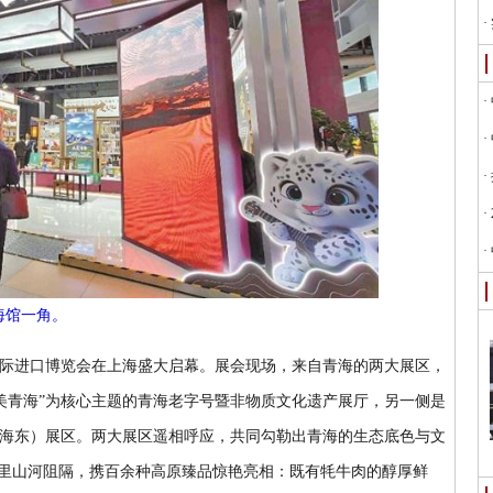
海馆一角。
国际进口博览会在上海盛大启幕。展会现场，来自青海的两大展区，
美青海”为核心主题的青海老字号暨非物质文化遗产展厅，另一侧是
（海东）展区。两大展区遥相呼应，共同勾勒出青海的生态底色与文
多公里山河阻隔，携百余种高原臻品惊艳亮相：既有牦牛肉的醇厚鲜