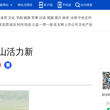
建网站
网站无障碍
客户端
手机版
站内搜索
体育
文化
书画
健康
军事
访谈
视频
图片
政务
法律
中央文件
展
彩票
娱乐
时尚
悦读
公益
一带一路
亚太网
上市公司
文化产业
山活力新