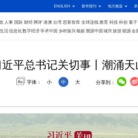
ENGLISH
新华报刊
地方频道
承
政
人事
国际
财经
网评
港澳
台湾
思客智库
全球连线
教育
科技
科创
量子
生活
信息化
数字经济
学术中国
乡村振兴
银龄
溯源中国
城市
旅游
能源
会
习近平总书记关切事丨潮涌天
字体：
小
中
大
分享到：