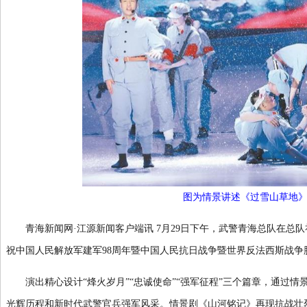
图为情景讲述《过雪山草地》
青海新闻网·江源新闻客户端讯 7月29日下午，武警青海总队在总队
祝中国人民解放军建军98周年暨中国人民抗日战争暨世界反法西斯战争胜
演出精心设计“烽火岁月”“忠诚使命”“强军征程”三个篇章，通过情
光辉历程和新时代武警官兵强军风采。情景剧《山河铭记》再现抗战壮