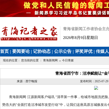
青海省新闻工作者协会主
2026年8月9日星期日
首页
|
要闻要论
|
记协动态
|
公示公告
|
评奖评优
|
传媒人
现在的位置： 您当前的位置 ：
青海新闻网
→
今日青媒
青海省西宁市：洁净赋能让“金
来源：西宁晚报
发布时间：2025-07-29 1
青海新闻网·江源新闻客户端讯 “清早第一件事，给城市地面洗把脸。
势浩大的“全面打造洁净城市攻坚行动”中，让我们这座高原古城焕发出