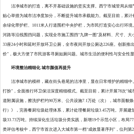
洁净城市的打造，离不开基础设施的坚实支撑。西宁市城管局从细节
贴心举措为城市洁净度加分，不断提升城市承载能力。截至目前，累计修
余绿化带护栏、1011米人行道围栏中央护栏，为市民打造安心出行环
河路等沿线围挡问题，实现全市施工围挡“九牌一图”及材料、尺寸、大
33座24小时和延时开放环卫公厕，全市夜间开放公厕达226座。创新推
价”，极大方便了市民游客寻厕如厕问题。城市生活的便利性与安全性
环境整治精细化 城市颜值再提升
洁净城市的模样，藏在街头巷尾的洁净里，显在日常维护的精细中。
打扮”，全面推行环卫保洁深度精细模式。截至目前，累计开展78次“
道附属设施，擦洗护栏约90万米、公共设施7.1万处（次），城市面
行）》，完善餐厨垃圾处理体系，累计处理餐厨垃圾3.45万吨。开展建
圾33.73万吨。持续深化生活垃圾分类实践，新增19个示范小区，布局7
类评估考核中，西宁市首次进入大城市第一档“成效显著序列”，位列第2