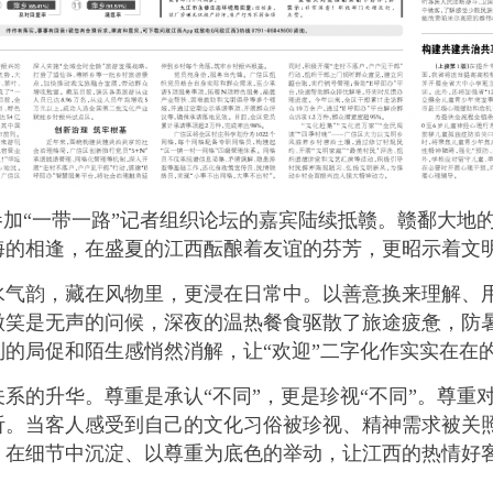
加“一带一路”记者组织论坛的嘉宾陆续抵赣。赣鄱大地
海的相逢，在盛夏的江西酝酿着友谊的芬芳，更昭示着文
韵，藏在风物里，更浸在日常中。以善意换来理解、用
微笑是无声的问候，深夜的温热餐食驱散了旅途疲惫，防
的局促和陌生感悄然消解，让“欢迎”二字化作实实在在
的升华。尊重是承认“不同”，更是珍视“不同”。尊重
。当客人感受到自己的文化习俗被珍视、精神需求被关照
、在细节中沉淀、以尊重为底色的举动，让江西的热情好