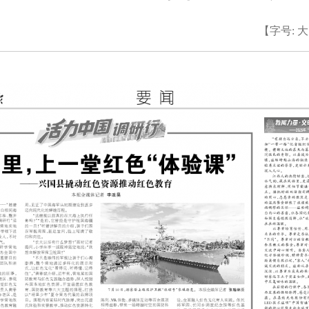
【字号:
大