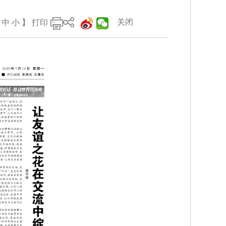
关闭
中
小
】
打印