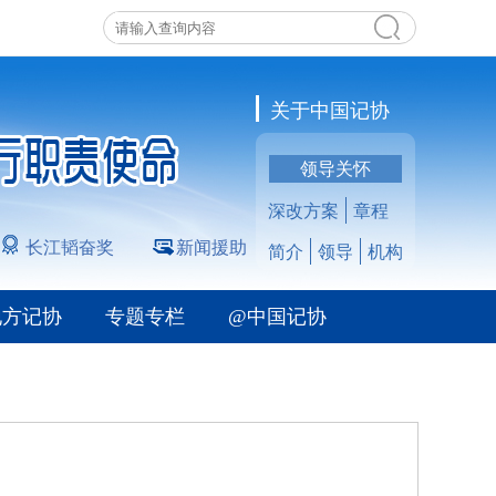
关于中国记协
领导关怀
深改方案
章程
长江韬奋奖
新闻援助
简介
领导
机构
地方记协
专题专栏
@中国记协